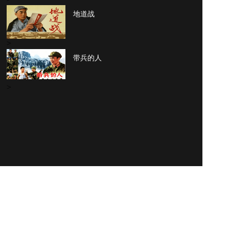
地道战
>
带兵的人
>