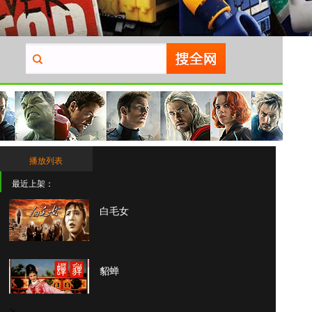
播放列表
最近上架：
白毛女
貂蝉
>