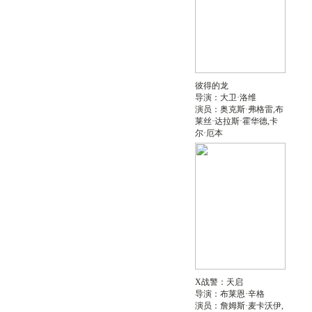
彼得的龙
导演：大卫·洛维
演员：奥克斯·弗格雷,布
莱丝·达拉斯·霍华德,卡
尔·厄本
X战警：天启
导演：布莱恩·辛格
演员：詹姆斯·麦卡沃伊,