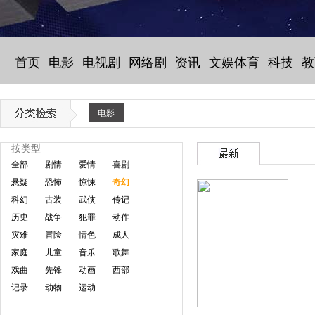
首页
电影
电视剧
网络剧
资讯
文娱体育
科技
教
电影
按类型
全部
剧情
爱情
喜剧
悬疑
恐怖
惊悚
奇幻
科幻
古装
武侠
传记
历史
战争
犯罪
动作
灾难
冒险
情色
成人
家庭
儿童
音乐
歌舞
戏曲
先锋
动画
西部
记录
动物
运动