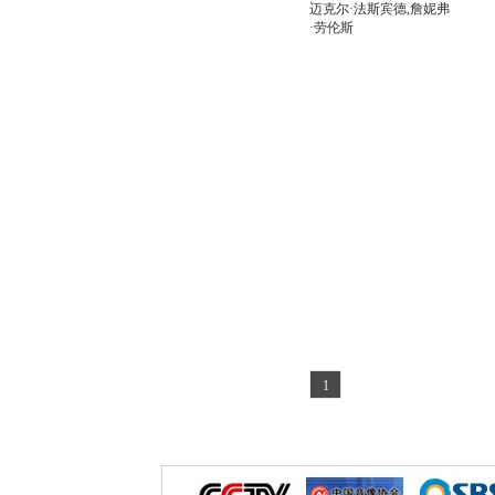
迈克尔·法斯宾德,詹妮弗
·劳伦斯
1